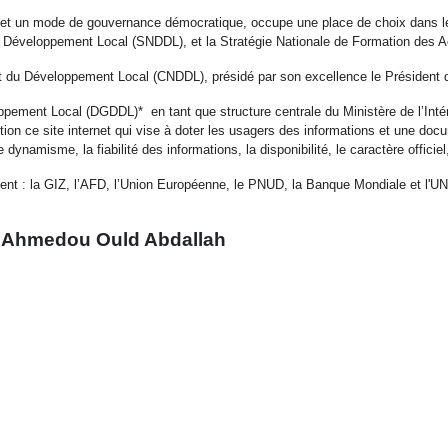
e et un mode de gouvernance démocratique, occupe une place de choix dans les s
 de Développement Local (SNDDL), et la Stratégie Nationale de Formation des 
et du Développement Local (CNDDL), présidé par son excellence le Président d
ppement Local (DGDDL)* en tant que structure centrale du Ministère de l’Intér
tion ce site internet qui vise à doter les usagers des informations et une docum
dynamisme, la fiabilité des informations, la disponibilité, le caractère officiel,
ement : la GIZ, l’AFD, l’Union Européenne, le PNUD, la Banque Mondiale et l
 Abdallah